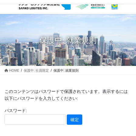
コ
ナ
ン
ビ
テ
ゲ
ン
ー
ツ
シ
に
ョ
保護中: 就業規則
移
ン
動
に
移
動
HOME
保護中: 社員限定
保護中: 就業規則
このコンテンツはパスワードで保護されています。表示するには
以下にパスワードを入力してください:
パスワード: