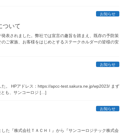
お知らせ
について
が発表されました。弊社では宣言の趣旨を踏まえ、既存の予防策
そのご家族、お客様をはじめとするステークホルダーの皆様の安
お知らせ
https://apcc-test.sakura.ne.jp/wp2023/ まず
とも、サンコーロジ […]
お知らせ
ました『株式会社ＴＡＣＨＩ』から『サンコーロジテック株式会