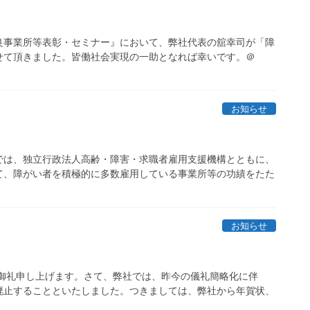
良事業所等表彰・セミナー』において、弊社代表の舘幸司が「障
せて頂きました。皆働社会実現の一助となれば幸いです。＠
お知らせ
では、独立行政法人高齢・障害・求職者雇用支援機構とともに、
て、障がい者を積極的に多数雇用している事業所等の功績をたた
お知らせ
く御礼申し上げます。さて、弊社では、昨今の儀礼簡略化に伴
廃止することといたしました。つきましては、弊社から年賀状、