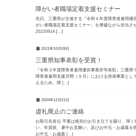
障がい者職場定着支援セミナー
先日、三重県が主催する『令和４年度障害者雇用優
がい者職場定着支援セミナー」を僭越ながら担当さ
20220914 […]
2021年10月28日
三重県知事表彰を受賞！
『令和３年度障害者雇用優良事業所等表彰』三重県
障害者雇用支援月間（９月）における啓発事業とし
えるため、障 […]
2020年12月21日
虚礼廃止のご連絡
お取引先各位 平素は格別のお引き立てを賜り、厚
い、年賀状、暑中お見舞い、及びお中元・お歳暮を
お中元・お歳暮 […]