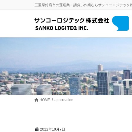
コ
ナ
三重県鈴鹿市の運送業・請負い作業ならサンコーロジテック
ン
ビ
テ
ゲ
ン
ー
ツ
シ
に
ョ
移
ン
動
に
移
動
HOME
apccreation
2022年10月7日